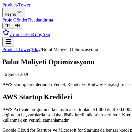
Product-Tower
Keşfet
Proje Gönder
Fiyatlandırma
TR
EN
Ürün Listele
Giriş Yap
Product-Tower
/
Blog
/
Bulut Maliyeti Optimizasyonu
Bulut Maliyeti Optimizasyonu
26 Şubat 2026
AWS startup kredilerinden Vercel, Render ve Railway karşılaştırmasın
AWS Startup Kredileri
AWS Activate programı erken aşama startuplara $1.000 ile $100.000 aras
doğrudan başvurularda ise daha düşük kredi miktarları veriliyor. Kred
kullanmak en verimli zamanlamadır.
Google Cloud for Startups ve Microsoft for Startups da benzer kredi pro