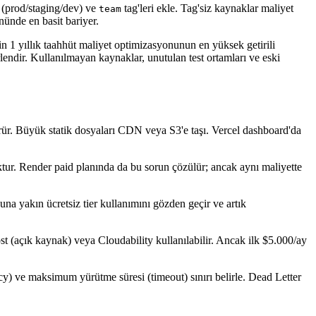
(prod/staging/dev) ve
tag'leri ekle. Tag'siz kaynaklar maliyet
team
önünde en basit bariyer.
n 1 yıllık taahhüt maliyet optimizasyonunun en yüksek getirili
lendir. Kullanılmayan kaynaklar, unutulan test ortamları ve eski
rür. Büyük statik dosyaları CDN veya S3'e taşı. Vercel dashboard'da
oktur. Render paid planında da bu sorun çözülür; ancak aynı maliyette
una yakın ücretsiz tier kullanımını gözden geçir ve artık
t (açık kaynak) veya Cloudability kullanılabilir. Ancak ilk $5.000/ay
) ve maksimum yürütme süresi (timeout) sınırı belirle. Dead Letter