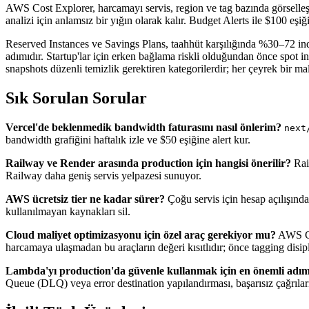
AWS Cost Explorer, harcamayı servis, region ve tag bazında görselle
analizi için anlamsız bir yığın olarak kalır. Budget Alerts ile $100 eşi
Reserved Instances ve Savings Plans, taahhüt karşılığında %30–72 indi
adımıdır. Startup'lar için erken bağlama riskli olduğundan önce spot i
snapshots düzenli temizlik gerektiren kategorilerdir; her çeyrek bir ma
Sık Sorulan Sorular
Vercel'de beklenmedik bandwidth faturasını nasıl önlerim?
next
bandwidth grafiğini haftalık izle ve $50 eşiğine alert kur.
Railway ve Render arasında production için hangisi önerilir?
Rail
Railway daha geniş servis yelpazesi sunuyor.
AWS ücretsiz tier ne kadar sürer?
Çoğu servis için hesap açılışından
kullanılmayan kaynakları sil.
Cloud maliyet optimizasyonu için özel araç gerekiyor mu?
AWS Cos
harcamaya ulaşmadan bu araçların değeri kısıtlıdır; önce tagging disipl
Lambda'yı production'da güvenle kullanmak için en önemli adım
Queue (DLQ) veya error destination yapılandırması, başarısız çağrıla