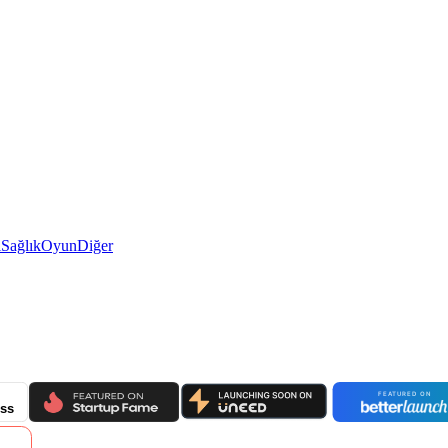
i
Sağlık
Oyun
Diğer