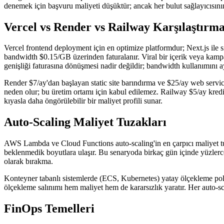
denemek için başvuru maliyeti düşüktür; ancak her bulut sağlayıcısını
Vercel vs Render vs Railway Karşılaştırma
Vercel frontend deployment için en optimize platformdur; Next.js ile 
bandwidth $0.15/GB üzerinden faturalanır. Viral bir içerik veya kampa
genişliği faturasına dönüşmesi nadir değildir; bandwidth kullanımını ayl
Render $7/ay'dan başlayan static site barındırma ve $25/ay web service
neden olur; bu üretim ortamı için kabul edilemez. Railway $5/ay kredi 
kıyasla daha öngörülebilir bir maliyet profili sunar.
Auto-Scaling Maliyet Tuzakları
AWS Lambda ve Cloud Functions auto-scaling'in en çarpıcı maliyet tuzağı
beklenmedik boyutlara ulaşır. Bu senaryoda birkaç gün içinde yüzlerce
olarak bırakma.
Konteyner tabanlı sistemlerde (ECS, Kubernetes) yatay ölçekleme polit
ölçekleme salınımı hem maliyet hem de kararsızlık yaratır. Her auto-s
FinOps Temelleri