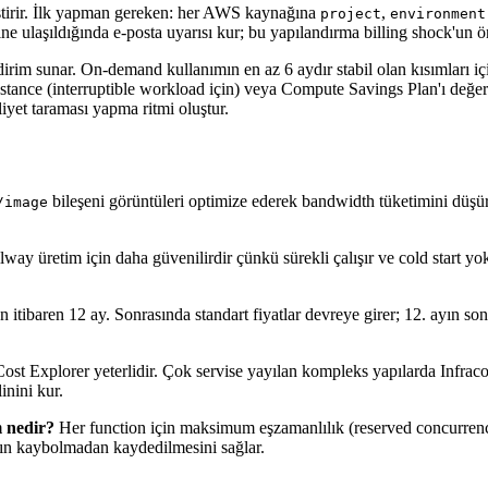
ştirir. İlk yapman gereken: her AWS kaynağına
,
project
environment
ğine ulaşıldığında e-posta uyarısı kur; bu yapılandırma billing shock'un 
rim sunar. On-demand kullanımın en az 6 aydır stabil olan kısımları içi
nstance (interruptible workload için) veya Compute Savings Plan'ı değer
liyet taraması yapma ritmi oluştur.
bileşeni görüntüleri optimize ederek bandwidth tüketimini düşü
/image
way üretim için daha güvenilirdir çünkü sürekli çalışır ve cold start y
 itibaren 12 ay. Sonrasında standart fiyatlar devreye girer; 12. ayın son
t Explorer yeterlidir. Çok servise yayılan kompleks yapılarda Infracos
inini kur.
 nedir?
Her function için maksimum eşzamanlılık (reserved concurrency
rın kaybolmadan kaydedilmesini sağlar.