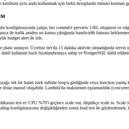
n kredisini aynı anda kullanmak için farklı hesaplarda mimari kurman ge
sı
sıfır konfigürasyonla çalışır, her commit'e preview URL oluşturur ve ed
nya ile trafik aniden on katına çıktığında bandwidth faturası beklenmedi
ık budget alert ile izle.
 planı sunuyor. Ücretsiz tier'da 15 dakika aktivite olmadığında servis 
dahil kullanım bazlı fiyatlandırmaya sahip ve PostgreSQL dahil edilmiştir
: tek bir hatalı istek infinite loop'a girdiğinde veya function yanlış k
 dolar masraf oluşabilir. Lambda'da maksimum eşzamanlılık (concurrency)
ikasını test et: CPU %70'i geçince scale out, düştükçe scale in. Scale 
caling konfigürasyonu değişikliğinden sonra load test ile gözlemlemek, 