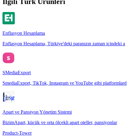
İlgili Türk Ürünleri
Enflasyon Hesaplama
Enflasyon Hesaplama, Türkiye'deki paranızın zaman içindeki a
SMediaExport
SmediaExport, TikTok, Instagram ve YouTube gibi platformlard
Apart ve Pansiyon Yönetim Sistemi
BizimApart, küçük ve orta ölçekli apart oteller, pansiyonlar
Product-Tower