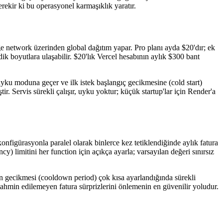
rekir ki bu operasyonel karmaşıklık yaratır.
ge network üzerinden global dağıtım yapar. Pro planı ayda $20'dır; ek
k boyutlara ulaşabilir. $20'lık Vercel hesabının aylık $300 bant
uyku moduna geçer ve ilk istek başlangıç gecikmesine (cold start)
. Servis sürekli çalışır, uyku yoktur; küçük startup'lar için Render'a
onfigürasyonla paralel olarak binlerce kez tetiklendiğinde aylık fatura
 limitini her function için açıkça ayarla; varsayılan değeri sınırsız
in gecikmesi (cooldown period) çok kısa ayarlandığında sürekli
tahmin edilemeyen fatura sürprizlerini önlemenin en güvenilir yoludur.