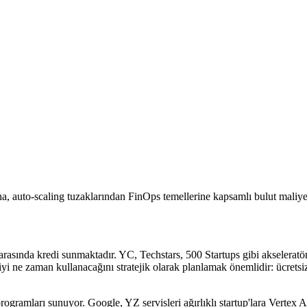
a, auto-scaling tuzaklarından FinOps temellerine kapsamlı bulut maliyet
ında kredi sunmaktadır. YC, Techstars, 500 Startups gibi akseleratörler
iyi ne zaman kullanacağını stratejik olarak planlamak önemlidir: ücretsi
gramları sunuyor. Google, YZ servisleri ağırlıklı startup'lara Vertex AI