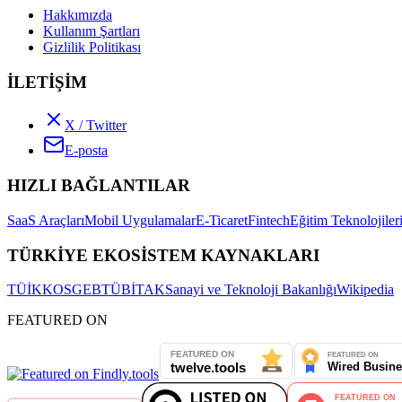
Hakkımızda
Kullanım Şartları
Gizlilik Politikası
İLETİŞİM
X / Twitter
E-posta
HIZLI BAĞLANTILAR
SaaS Araçları
Mobil Uygulamalar
E-Ticaret
Fintech
Eğitim Teknolojiler
TÜRKİYE EKOSİSTEM KAYNAKLARI
TÜİK
KOSGEB
TÜBİTAK
Sanayi ve Teknoloji Bakanlığı
Wikipedia
FEATURED ON