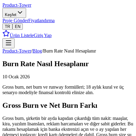
Product-Tower
Keşfet
Proje Gönder
Fiyatlandırma
TR
EN
Ürün Listele
Giriş Yap
Product-Tower
/
Blog
/
Burn Rate Nasıl Hesaplanır
Burn Rate Nasıl Hesaplanır
10 Ocak 2026
Gross burn, net burn ve runway formülleri; 18 aylık kural ve üç
senaryo modeliyle finansal kontrolü elinize alın.
Gross Burn ve Net Burn Farkı
Gross burn, şirketin bir ayda kapıdan çıkardığı tüm nakit: maaşlar,
kira, yazılım lisansları, reklam harcamaları ve diğer sabit giderler. Bu
rakamı hesaplamak için banka ekstrenizi açın ve o ay yapılan her
ödemeyi toplayın; kredi kartı ödemeleri de dahil. Gross burn size şu