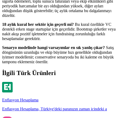
sigorta ödemeleri, toplu sunucu faturaları veya ekip etkinlikleri gibi
periyodik harcamalar bir ayı olduğundan yüksek, diğer ayları
olduğundan düşük gösterebilir; üç aylık ortalama bu dalgalanmayı
düzeltir.
18 aylık kural her sektör için geçerli mi?
Bu kural özellikle VC
destekli erken stage startuplar için geçerlidir. Bootstrap şirketler veya
nakit akışı pozitif işletmeler için fundraising zorunluluğu farklı
hesaplamalar gerektirir.
Senaryo modelinde hangi varsayımlar en sık yanlış çıkar?
Satış
döngüsünün uzunluğu ve ekip büyüme hızı genellikle olduğundan
iyimser modellenir; conservative senaryoda bu iki kaleme en büyük
tamponu eklemeniz önerilir.
İlgili Türk Ürünleri
Enflasyon Hesaplama
Enflasyon Hesaplama, Türkiye'deki paranızın zaman içindeki a