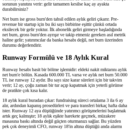
sorunun yanıtını verir: gelir tamamen kesilse kaç ay ayakta
durabilirsiniz?
Net burn ise gross burn'den tahsil edilen aylık geliri çıkarır. Pre-
revenue bir startup için bu iki sayı birbirine eşittir çünkü ortada
eksilecek bir gelir yoktur. İlk abonelik geliri girmeye başladığında
net burn, gross burn'den ayrışır ve takip etmeniz gereken asıl metrik
haline gelir; yatırımcılar da banka hesabı değil, net burn üzerinden
durumu değerlendirir.
Runway Formülü ve 18 Aylık Kural
Runway hesabı basit bir bölme işlemidir: eldeki nakit miktarını aylık
net burn'e bölün. Kasada 600.000 TL varsa ve aylık net burn 50.000
TL ise runway 12 aydır. Bu sayı size karar süreleri için bir takvim
verir; 12 ay, çoğu zaman bir tur açıp kapatmak için yeterli görünse
de pratikte çok kısa kalır.
18 aylık kural buradan çıkar: fundraising süreci ortalama 3 ila 6 ay
alır, ardından kapanış prosedürleri ve para transferi birkaç hafta daha
ister. Runway 12 aya düştüğünde yatırımcı görüşmelerini başlatmak
artık geç kalmıştır; 18 aylık eşikte harekete geçmek, müzakere
masasına baskı altında değil güçten oturmanızı sağlar. Bu yüzden
pek çok deneyimli CFO, runway 18'in altına düştüğü anda alarmı