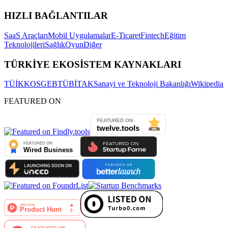
HIZLI BAĞLANTILAR
SaaS Araçları
Mobil Uygulamalar
E-Ticaret
Fintech
Eğitim
Teknolojileri
Sağlık
Oyun
Diğer
TÜRKİYE EKOSİSTEM KAYNAKLARI
TÜİK
KOSGEB
TÜBİTAK
Sanayi ve Teknoloji Bakanlığı
Wikipedia
FEATURED ON