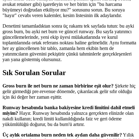
avukat retainer gibi) işaretleyin ve her birim için "bu harcama
büyümeyi doğrudan etkiliyor mu?" sorusunu sorun. Bu soruya
"hayır" cevabı veren kalemler, kesim listesinin ilk adaylarıdır.
Denetimi tamamladıktan sonra üç rakamı tek sayfada tutun: bu ayki
gross burn, bu ayki net burn ve güncel runway. Bu sayfa yatırımcı
güncellemelerinde, yeni ekip üyesi mülakatlarında ve kurul
toplantılarında ortak referans noktası haline gelmelidir. Aynı formatta
her ay güncellenen bir tablo, zamanla hem ekibin hem de
yatırımcıların güvenini pekiştirir çünkü tahminlerle gerçekleşenleri
yan yana göstermiş olursunuz.
Sık Sorulan Sorular
Gross burn ile net burn ne zaman birbirine eşit olur?
Şirkete hiç
gelir girmediği pre-revenue dönemde, çıkarılacak gelir sıfır olduğu
için iki değer her zaman eşittir.
Runway hesabında banka bakiyesine kredi limitini dahil etmeli
miyim?
Hayır. Runway hesabında yalnızca gerçekten elinizde olan
nakdi kullanın; kredi limiti kullanıldığında faiz ve geri ödeme
yükümlülüğü doğurur, bu da burn'ü artırır.
Üç aylık ortalama burn neden tek aydan daha güvenilir?
Yıllık