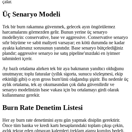
çalar.
Üç Senaryo Modeli
Tek bir burn rakamına güvenmek, gelecek ayın öngörülemez
harcamalarını görmezden gelir. Bunun yerine üç senaryo
modelleyin: conservative, base ve aggressive. Conservative senaryo
sıfır büyüme ve sabit maliyeti varsayar; en kötü durumda ne kadar
ayakta kalırsınız sorusunun yanıtıdır. Base senaryo bütçelediğiniz
plandır; aggressive senaryo ise satış pipeline'ınızdaki en iyimser
tahminleri içerir.
Ay bazlı ortalama alırken tek bir aya bakmanın yanıltıcı olduğunu
unutmayın; toplu faturalar (yıllık sigorta, sunucu sözleşmesi, ekip
etkinliği gibi) o ayın gross burn'ünü olağandışı şişirir. Bu nedenle üç
aylık ortalama, tek ay okumasından çok daha güvenilirdir ve
senaryo modelinizin base vakası için bu ortalamayı girdi olarak
kullanmanız gerekir.
Burn Rate Denetim Listesi
Her ay burn rate denetimini aynı gün yapmak disiplin gerektirir.
Önce tüm banka ve kredi kartı hesaplarındaki toplam çıkışı çekin,
aylık tekrar eden olmayan kalemleri (reklam ajansı kuruluş bedeli,