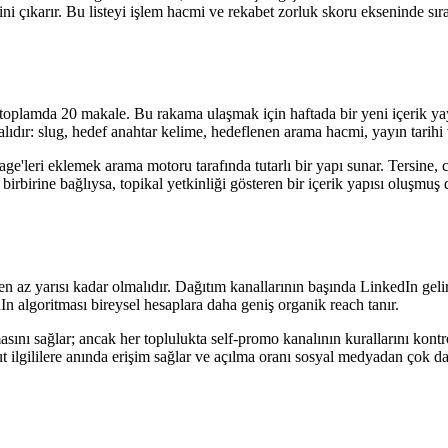
esini çıkarır. Bu listeyi işlem hacmi ve rekabet zorluk skoru ekseninde 
e, toplamda 20 makale. Bu rakama ulaşmak için haftada bir yeni içerik 
malıdır: slug, hedef anahtar kelime, hedeflenen arama hacmi, yayın tarihi 
e'leri eklemek arama motoru tarafında tutarlı bir yapı sunar. Tersine, clu
rbirine bağlıysa, topikal yetkinliği gösteren bir içerik yapısı oluşmuş
 az yarısı kadar olmalıdır. Dağıtım kanallarının başında LinkedIn gelir;
In algoritması bireysel hesaplara daha geniş organik reach tanır.
asını sağlar; ancak her toplulukta self-promo kanalının kurallarını kont
vcut ilgililere anında erişim sağlar ve açılma oranı sosyal medyadan çok