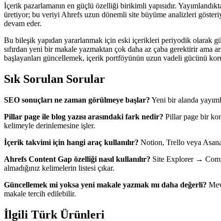
İçerik pazarlamanın en güçlü özelliği birikimli yapısıdır. Yayımlandık
üretiyor; bu veriyi Ahrefs uzun dönemli site büyüme analizleri gösteriyo
devam eder.
Bu bileşik yapıdan yararlanmak için eski içerikleri periyodik olarak g
sıfırdan yeni bir makale yazmaktan çok daha az çaba gerektirir ama 
başlayanları güncellemek, içerik portföyünün uzun vadeli gücünü kor
Sık Sorulan Sorular
SEO sonuçları ne zaman görülmeye başlar?
Yeni bir alanda yayımla
Pillar page ile blog yazısı arasındaki fark nedir?
Pillar page bir ko
kelimeyle derinlemesine işler.
İçerik takvimi için hangi araç kullanılır?
Notion, Trello veya Asana g
Ahrefs Content Gap özelliği nasıl kullanılır?
Site Explorer → Compet
almadığınız kelimelerin listesi çıkar.
Güncellemek mi yoksa yeni makale yazmak mı daha değerli?
Mevc
makale tercih edilebilir.
İlgili Türk Ürünleri