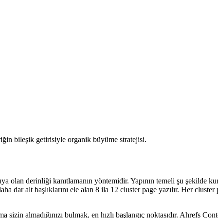
ğin bileşik getirisiyle organik büyüme stratejisi.
onuya olan derinliği kanıtlamanın yöntemidir. Yapının temeli şu şekilde k
a dar alt başlıklarını ele alan 8 ila 12 cluster page yazılır. Her cluster
ma sizin almadığınızı bulmak, en hızlı başlangıç noktasıdır. Ahrefs Con