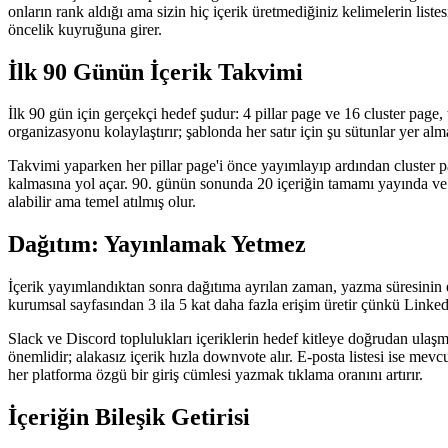
onların rank aldığı ama sizin hiç içerik üretmediğiniz kelimelerin list
öncelik kuyruğuna girer.
İlk 90 Günün İçerik Takvimi
İlk 90 gün için gerçekçi hedef şudur: 4 pillar page ve 16 cluster pag
organizasyonu kolaylaştırır; şablonda her satır için şu sütunlar yer al
Takvimi yaparken her pillar page'i önce yayımlayıp ardından cluster pag
kalmasına yol açar. 90. günün sonunda 20 içeriğin tamamı yayında ve bi
alabilir ama temel atılmış olur.
Dağıtım: Yayınlamak Yetmez
İçerik yayımlandıktan sonra dağıtıma ayrılan zaman, yazma süresinin en
kurumsal sayfasından 3 ila 5 kat daha fazla erişim üretir çünkü Linked
Slack ve Discord toplulukları içeriklerin hedef kitleye doğrudan ulaşm
önemlidir; alakasız içerik hızla downvote alır. E-posta listesi ise me
her platforma özgü bir giriş cümlesi yazmak tıklama oranını artırır.
İçeriğin Bileşik Getirisi