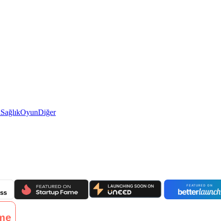
i
Sağlık
Oyun
Diğer