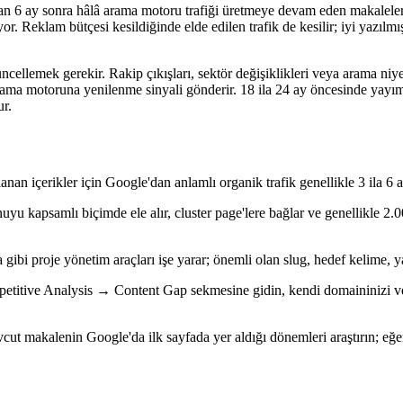
tan 6 ay sonra hâlâ arama motoru trafiği üretmeye devam eden makaleler, 
r. Reklam bütçesi kesildiğinde elde edilen trafik de kesilir; iyi yazılmış
üncellemek gerekir. Rakip çıkışları, sektör değişiklikleri veya arama n
arama motoruna yenilenme sinyali gönderir. 18 ila 24 ay öncesinde yayı
ur.
nan içerikler için Google'dan anlamlı organik trafik genellikle 3 ila 6 ay
nuyu kapsamlı biçimde ele alır, cluster page'lere bağlar ve genellikle 2.
ibi proje yönetim araçları işe yarar; önemli olan slug, hedef kelime, yay
itive Analysis → Content Gap sekmesine gidin, kendi domaininizi ve iki
ut makalenin Google'da ilk sayfada yer aldığı dönemleri araştırın; eğer