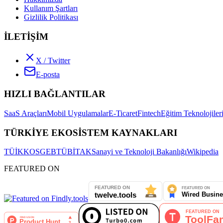
Kullanım Şartları
Gizlilik Politikası
İLETİŞİM
X / Twitter
E-posta
HIZLI BAĞLANTILAR
SaaS Araçları
Mobil Uygulamalar
E-Ticaret
Fintech
Eğitim Teknolojiler
TÜRKİYE EKOSİSTEM KAYNAKLARI
TÜİK
KOSGEB
TÜBİTAK
Sanayi ve Teknoloji Bakanlığı
Wikipedia
FEATURED ON