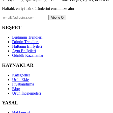
Haftalık en iyi Türk ürünlerini emailinize alın
Abone Ol
KEŞFET
Bugünün Trendleri
Dünün Trendleri
Haftanın En İyileri
Ayın En İyileri
Günlük Kazananlar
KAYNAKLAR
Kategoriler
Ürün Ekle
Fiyatlandırma
Blog
Ürün İncelemeleri
YASAL
Hakkımızda