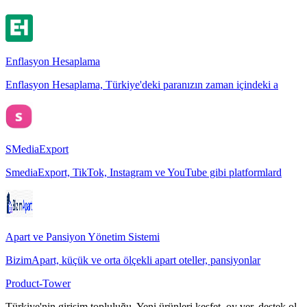
Enflasyon Hesaplama
Enflasyon Hesaplama, Türkiye'deki paranızın zaman içindeki a
SMediaExport
SmediaExport, TikTok, Instagram ve YouTube gibi platformlard
Apart ve Pansiyon Yönetim Sistemi
BizimApart, küçük ve orta ölçekli apart oteller, pansiyonlar
Product-Tower
Türkiye'nin girişim topluluğu. Yeni ürünleri keşfet, oy ver, destek ol.