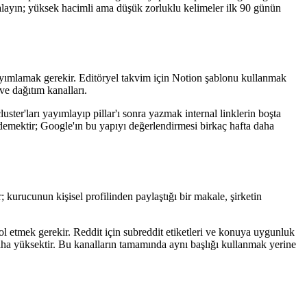
sıralayın; yüksek hacimli ama düşük zorluklu kelimeler ilk 90 günün
yayımlamak gerekir. Editöryel takvim için Notion şablonu kullanmak
ve dağıtım kanalları.
ster'ları yayımlayıp pillar'ı sonra yazmak internal linklerin boşta
 demektir; Google'ın bu yapıyı değerlendirmesi birkaç hafta daha
 kurucunun kişisel profilinden paylaştığı bir makale, şirketin
rol etmek gerekir. Reddit için subreddit etiketleri ve konuya uygunluk
 daha yüksektir. Bu kanalların tamamında aynı başlığı kullanmak yerine