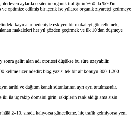
ilerleyen aylarda o sitenin organik trafiğinin %60 ila %70'ini
 ve optimize edilmiş bir içerik ise yıllarca organik ziyaretçi getirmeye
iyetindeki kaymalar nedeniyle eskiyen bir makaleyi güncellemek,
mlanan makaleleri her yıl gözden geçirmek ve ilk 10'dan düşmeye
 sonra gelir; alan adı otoritesi düşükse bu süre uzayabilir.
000 kelime üzerindedir; blog yazısı tek bir alt konuyu 800-1.200
ın tarihi ve dağıtım kanalı sütunlarının ayrı ayrı tutulmasıdır.
 ila üç rakip domaini girin; rakiplerin rank aldığı ama sizin
 hâlâ 2–10. sırada kalıyorsa güncelleme, hiç trafik gelmiyorsa yeni