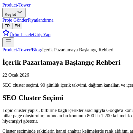
Product-Tower
Keşfet
Proje Gönder
Fiyatlandırma
TR
EN
Ürün Listele
Giriş Yap
Product-Tower
/
Blog
/
İçerik Pazarlamaya Başlangıç Rehberi
İçerik Pazarlamaya Başlangıç Rehberi
22 Ocak 2026
SEO cluster seçimi, 90 günlük içerik takvimi, dağıtım kanalları ve içeri
SEO Cluster Seçimi
Topic cluster yapısı, birbirine bağlı içerikler aracılığıyla Google'a k
pillar page oluşturulur; ardından bu konunun 800 ila 1.200 kelimelik dah
hiyerarşiyi gösterir.
Cluster seçiminde rakiplerin hangi anahtar kelimelerde rank aldığını a