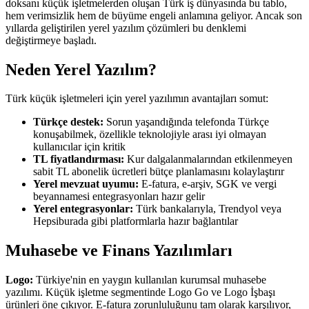
doksanı küçük işletmelerden oluşan Türk iş dünyasında bu tablo,
hem verimsizlik hem de büyüme engeli anlamına geliyor. Ancak son
yıllarda geliştirilen yerel yazılım çözümleri bu denklemi
değiştirmeye başladı.
Neden Yerel Yazılım?
Türk küçük işletmeleri için yerel yazılımın avantajları somut:
Türkçe destek:
Sorun yaşandığında telefonda Türkçe
konuşabilmek, özellikle teknolojiyle arası iyi olmayan
kullanıcılar için kritik
TL fiyatlandırması:
Kur dalgalanmalarından etkilenmeyen
sabit TL abonelik ücretleri bütçe planlamasını kolaylaştırır
Yerel mevzuat uyumu:
E-fatura, e-arşiv, SGK ve vergi
beyannamesi entegrasyonları hazır gelir
Yerel entegrasyonlar:
Türk bankalarıyla, Trendyol veya
Hepsiburada gibi platformlarla hazır bağlantılar
Muhasebe ve Finans Yazılımları
Logo:
Türkiye'nin en yaygın kullanılan kurumsal muhasebe
yazılımı. Küçük işletme segmentinde Logo Go ve Logo İşbaşı
ürünleri öne çıkıyor. E-fatura zorunluluğunu tam olarak karşılıyor,