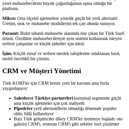
yerel muhasebecilerin büyük çoğunluğunun aşina olduğu bir
platform.
Mikro:
Orta ölçekli işletmelere yönelik güçlü bir yerli alternatif.
Üretim, stok ve muhasebe modüllerini tek çatı altında sunuyor.
Parasut:
Bulut tabanlı muhasebe alanında öne çıkan bir Türk SaaS
ürünü. Özellikle muhasebecileriyle aynı sistemi kullanmak isteyen
serbest çalışanlar ve küçük şirketler için ideal.
İşim:
Küçük esnaf ve serbest meslek sahiplerine odaklanan basit,
mobil öncelikli bir çözüm.
CRM ve Müşteri Yönetimi
Türk KOBİ'ler için CRM henüz yeni bir kavram ama hızla
yaygınlaşıyor:
Salesforce Türkiye partnerleri
kurumsal segmentte güçlü
ama küçük işletmeler için çok maliyetli
Pipedrive
yerli alternatiflerin olmadığı dönemde popüler
oldu; hâlâ kullanılıyor
Bazı Türk geliştiriciler dikey CRM'ler üretmeye başladı: oto
galerisi CRM'i, restoran CRM'i gibi sektöre özel çözümler