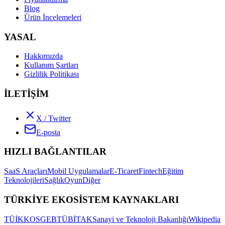
Blog
Ürün İncelemeleri
YASAL
Hakkımızda
Kullanım Şartları
Gizlilik Politikası
İLETİŞİM
X / Twitter
E-posta
HIZLI BAĞLANTILAR
SaaS Araçları
Mobil Uygulamalar
E-Ticaret
Fintech
Eğitim
Teknolojileri
Sağlık
Oyun
Diğer
TÜRKİYE EKOSİSTEM KAYNAKLARI
TÜİK
KOSGEB
TÜBİTAK
Sanayi ve Teknoloji Bakanlığı
Wikipedia