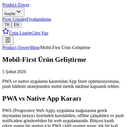
Product-Tower
Keşfet
Proje Gönder
Fiyatlandırma
TR
EN
Ürün Listele
Giriş Yap
Product-Tower
/
Blog
/
Mobil-First Ürün Geliştirme
Mobil-First Ürün Geliştirme
5 Şubat 2026
PWA ve native uygulama kararından App Store optimizasyonuna,
push bildirim stratejisinden mobil metrik takibine kapsamlı rehber.
PWA vs Native App Kararı
PWA (Progressive Web App), uygulama mağazasına gerek
duymadan tarayıcı üzerinden kurulabilen, offline çalışabilen ve push
notification gönderebilen bir web uygulamasıdır. Bütçesi kısıtlı
erken aşama bir startup için PWA ciddi avantaj sunar: tek bir kod