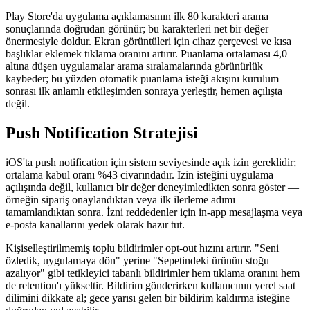
Play Store'da uygulama açıklamasının ilk 80 karakteri arama
sonuçlarında doğrudan görünür; bu karakterleri net bir değer
önermesiyle doldur. Ekran görüntüleri için cihaz çerçevesi ve kısa
başlıklar eklemek tıklama oranını artırır. Puanlama ortalaması 4,0
altına düşen uygulamalar arama sıralamalarında görünürlük
kaybeder; bu yüzden otomatik puanlama isteği akışını kurulum
sonrası ilk anlamlı etkileşimden sonraya yerleştir, hemen açılışta
değil.
Push Notification Stratejisi
iOS'ta push notification için sistem seviyesinde açık izin gereklidir;
ortalama kabul oranı %43 civarındadır. İzin isteğini uygulama
açılışında değil, kullanıcı bir değer deneyimledikten sonra göster —
örneğin sipariş onaylandıktan veya ilk ilerleme adımı
tamamlandıktan sonra. İzni reddedenler için in-app mesajlaşma veya
e-posta kanallarını yedek olarak hazır tut.
Kişiselleştirilmemiş toplu bildirimler opt-out hızını artırır. "Seni
özledik, uygulamaya dön" yerine "Sepetindeki ürünün stoğu
azalıyor" gibi tetikleyici tabanlı bildirimler hem tıklama oranını hem
de retention'ı yükseltir. Bildirim gönderirken kullanıcının yerel saat
dilimini dikkate al; gece yarısı gelen bir bildirim kaldırma isteğine