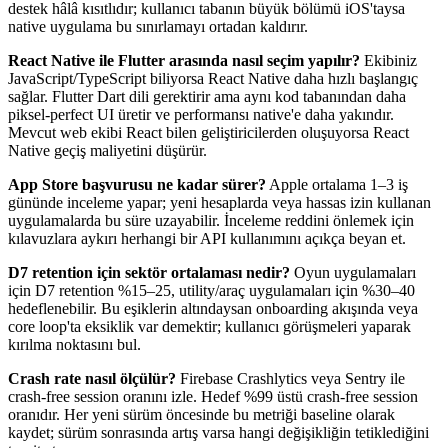
destek hâlâ kısıtlıdır; kullanıcı tabanın büyük bölümü iOS'taysa
native uygulama bu sınırlamayı ortadan kaldırır.
React Native ile Flutter arasında nasıl seçim yapılır?
Ekibiniz
JavaScript/TypeScript biliyorsa React Native daha hızlı başlangıç
sağlar. Flutter Dart dili gerektirir ama aynı kod tabanından daha
piksel-perfect UI üretir ve performansı native'e daha yakındır.
Mevcut web ekibi React bilen geliştiricilerden oluşuyorsa React
Native geçiş maliyetini düşürür.
App Store başvurusu ne kadar sürer?
Apple ortalama 1–3 iş
gününde inceleme yapar; yeni hesaplarda veya hassas izin kullanan
uygulamalarda bu süre uzayabilir. İnceleme reddini önlemek için
kılavuzlara aykırı herhangi bir API kullanımını açıkça beyan et.
D7 retention için sektör ortalaması nedir?
Oyun uygulamaları
için D7 retention %15–25, utility/araç uygulamaları için %30–40
hedeflenebilir. Bu eşiklerin altındaysan onboarding akışında veya
core loop'ta eksiklik var demektir; kullanıcı görüşmeleri yaparak
kırılma noktasını bul.
Crash rate nasıl ölçülür?
Firebase Crashlytics veya Sentry ile
crash-free session oranını izle. Hedef %99 üstü crash-free session
oranıdır. Her yeni sürüm öncesinde bu metriği baseline olarak
kaydet; sürüm sonrasında artış varsa hangi değişikliğin tetiklediğini