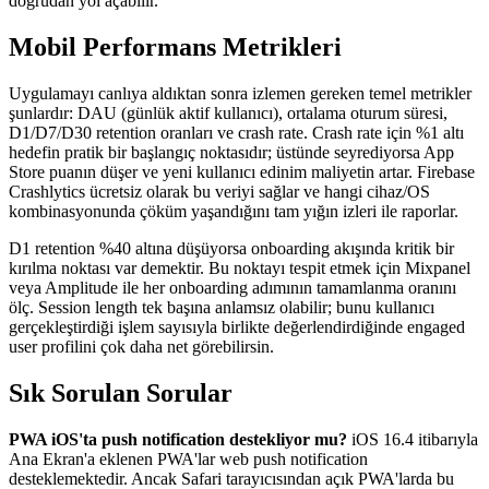
doğrudan yol açabilir.
Mobil Performans Metrikleri
Uygulamayı canlıya aldıktan sonra izlemen gereken temel metrikler
şunlardır: DAU (günlük aktif kullanıcı), ortalama oturum süresi,
D1/D7/D30 retention oranları ve crash rate. Crash rate için %1 altı
hedefin pratik bir başlangıç noktasıdır; üstünde seyrediyorsa App
Store puanın düşer ve yeni kullanıcı edinim maliyetin artar. Firebase
Crashlytics ücretsiz olarak bu veriyi sağlar ve hangi cihaz/OS
kombinasyonunda çöküm yaşandığını tam yığın izleri ile raporlar.
D1 retention %40 altına düşüyorsa onboarding akışında kritik bir
kırılma noktası var demektir. Bu noktayı tespit etmek için Mixpanel
veya Amplitude ile her onboarding adımının tamamlanma oranını
ölç. Session length tek başına anlamsız olabilir; bunu kullanıcı
gerçekleştirdiği işlem sayısıyla birlikte değerlendirdiğinde engaged
user profilini çok daha net görebilirsin.
Sık Sorulan Sorular
PWA iOS'ta push notification destekliyor mu?
iOS 16.4 itibarıyla
Ana Ekran'a eklenen PWA'lar web push notification
desteklemektedir. Ancak Safari tarayıcısından açık PWA'larda bu