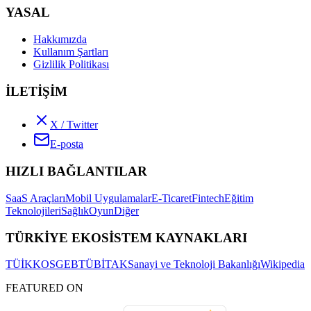
YASAL
Hakkımızda
Kullanım Şartları
Gizlilik Politikası
İLETİŞİM
X / Twitter
E-posta
HIZLI BAĞLANTILAR
SaaS Araçları
Mobil Uygulamalar
E-Ticaret
Fintech
Eğitim
Teknolojileri
Sağlık
Oyun
Diğer
TÜRKİYE EKOSİSTEM KAYNAKLARI
TÜİK
KOSGEB
TÜBİTAK
Sanayi ve Teknoloji Bakanlığı
Wikipedia
FEATURED ON