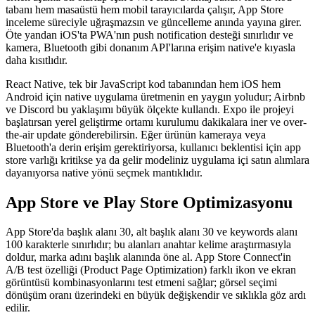
tabanı hem masaüstü hem mobil tarayıcılarda çalışır, App Store
inceleme süreciyle uğraşmazsın ve güncelleme anında yayına girer.
Öte yandan iOS'ta PWA'nın push notification desteği sınırlıdır ve
kamera, Bluetooth gibi donanım API'larına erişim native'e kıyasla
daha kısıtlıdır.
React Native, tek bir JavaScript kod tabanından hem iOS hem
Android için native uygulama üretmenin en yaygın yoludur; Airbnb
ve Discord bu yaklaşımı büyük ölçekte kullandı. Expo ile projeyi
başlatırsan yerel geliştirme ortamı kurulumu dakikalara iner ve over-
the-air update gönderebilirsin. Eğer ürünün kameraya veya
Bluetooth'a derin erişim gerektiriyorsa, kullanıcı beklentisi için app
store varlığı kritikse ya da gelir modeliniz uygulama içi satın alımlara
dayanıyorsa native yönü seçmek mantıklıdır.
App Store ve Play Store Optimizasyonu
App Store'da başlık alanı 30, alt başlık alanı 30 ve keywords alanı
100 karakterle sınırlıdır; bu alanları anahtar kelime araştırmasıyla
doldur, marka adını başlık alanında öne al. App Store Connect'in
A/B test özelliği (Product Page Optimization) farklı ikon ve ekran
görüntüsü kombinasyonlarını test etmeni sağlar; görsel seçimi
dönüşüm oranı üzerindeki en büyük değişkendir ve sıklıkla göz ardı
edilir.