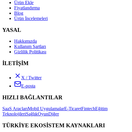
Ürün Ekle
Fiyatlandırma
Blog
Ürün İncelemeleri
YASAL
Hakkımızda
Kullanım Şartları
Gizlilik Politikası
İLETİŞİM
X / Twitter
E-posta
HIZLI BAĞLANTILAR
SaaS Araçları
Mobil Uygulamalar
E-Ticaret
Fintech
Eğitim
Teknolojileri
Sağlık
Oyun
Diğer
TÜRKİYE EKOSİSTEM KAYNAKLARI