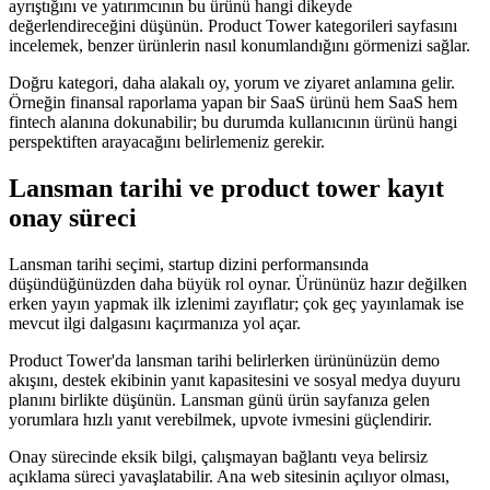
ayrıştığını ve yatırımcının bu ürünü hangi dikeyde
değerlendireceğini düşünün. Product Tower kategorileri sayfasını
incelemek, benzer ürünlerin nasıl konumlandığını görmenizi sağlar.
Doğru kategori, daha alakalı oy, yorum ve ziyaret anlamına gelir.
Örneğin finansal raporlama yapan bir SaaS ürünü hem SaaS hem
fintech alanına dokunabilir; bu durumda kullanıcının ürünü hangi
perspektiften arayacağını belirlemeniz gerekir.
Lansman tarihi ve product tower kayıt
onay süreci
Lansman tarihi seçimi, startup dizini performansında
düşündüğünüzden daha büyük rol oynar. Ürününüz hazır değilken
erken yayın yapmak ilk izlenimi zayıflatır; çok geç yayınlamak ise
mevcut ilgi dalgasını kaçırmanıza yol açar.
Product Tower'da lansman tarihi belirlerken ürününüzün demo
akışını, destek ekibinin yanıt kapasitesini ve sosyal medya duyuru
planını birlikte düşünün. Lansman günü ürün sayfanıza gelen
yorumlara hızlı yanıt verebilmek, upvote ivmesini güçlendirir.
Onay sürecinde eksik bilgi, çalışmayan bağlantı veya belirsiz
açıklama süreci yavaşlatabilir. Ana web sitesinin açılıyor olması,