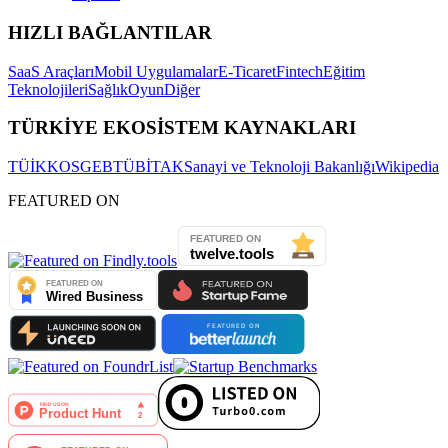
HIZLI BAĞLANTILAR
SaaS Araçları
Mobil Uygulamalar
E-Ticaret
Fintech
Eğitim
Teknolojileri
Sağlık
Oyun
Diğer
TÜRKİYE EKOSİSTEM KAYNAKLARI
TÜİK
KOSGEB
TÜBİTAK
Sanayi ve Teknoloji Bakanlığı
Wikipedia
FEATURED ON