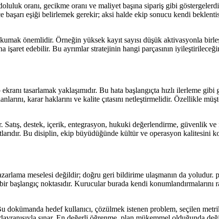
doluluk oranı, gecikme oranı ve maliyet başına sipariş gibi göstergelerd
başarı eşiği belirlemek gerekir; aksi halde ekip sonucu kendi beklenti
e okumak önemlidir. Örneğin yüksek kayıt sayısı düşük aktivasyonla birl
şaret edebilir. Bu ayrımlar stratejinin hangi parçasının iyileştirileceğini
ekranı tasarlamak yaklaşımıdır. Bu hata başlangıçta hızlı ilerleme gib
nlarını, karar haklarını ve kalite çıtasını netleştirmelidir. Özellikle 
r. Satış, destek, içerik, entegrasyon, hukuki değerlendirme, güvenlik ve 
tlarıdır. Bu disiplin, ekip büyüdüğünde kültür ve operasyon kalitesini ko
pazarlama meselesi değildir; doğru geri bildirime ulaşmanın da yoludur.
bir başlangıç noktasıdır. Kurucular burada kendi konumlandırmalarını rakip
Bu dokümanda hedef kullanıcı, çözülmek istenen problem, seçilen metrikle
 davranışıyla sınar. En değerli öğrenme, plan mükemmel olduğunda değil,