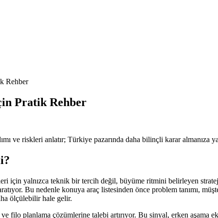
tik Rehber
İçin Pratik Rehber
ımı ve riskleri anlatır; Türkiye pazarında daha bilinçli karar almanıza y
i?
şimleri için yalnızca teknik bir tercih değil, büyüme ritmini belirleyen stra
nı yaratıyor. Bu nedenle konuya araç listesinden önce problem tanımı, mü
 ölçülebilir hale gelir.
ve filo planlama çözümlerine talebi artırıyor. Bu sinyal, erken aşama ekip