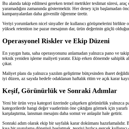
Bu alanda takip edilmesi gereken temel metrikler teslimat süresi, araç 
yaramadığını zamanında göstermektir. Her deney için başlamadan önce 
kampanyalardan daha güvenilir öğrenme üretir.
Veriyi yorumlarken nicel sinyaller ile kullanıcı görüşmelerini birlikt
yüksek retention ise pazar mesajının dar, ürün değerinin güçlü olduğuna i
Operasyonel Riskler ve Ekip Düzeni
En yaygın hata, saha operasyonunu anlamadan yalnızca pano ve takip 
teknik yeniden işleme maliyeti yaratır. Ekip erken dönemde sahiplik ala
çıkar.
Maliyet planı da yalnızca yazılım geliştirme bütçesinden ibaret değildi
iyi düzen, az sayıda hedefe odaklanan haftalık ritim ve açık karar kayı
Keşif, Görünürlük ve Sonraki Adımlar
Yeni bir ürün veya kategori üzerinde çalışırken görünürlük yalnızca 
kategorilerde hangi değer vaatlerinin öne çıktığını görmek için yararlı 
karşılaştırma, lansman mesajını daha somut ve anlaşılır hale getirir.
Sonraki adım olarak ekip bir sayfalık karar dokümanı hazırlamalıdır. 
kısa bir uygulama döngüsü başlatmak, teoriyi hızlıca gerçek kullanıcı