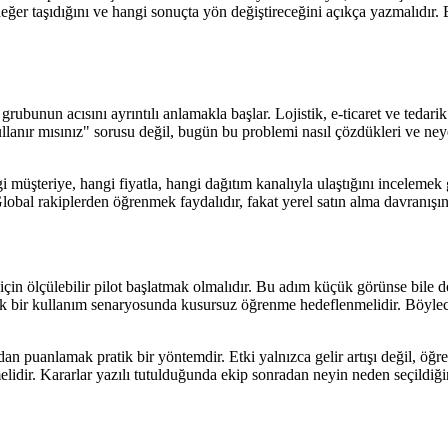
değer taşıdığını ve hangi sonuçta yön değiştireceğini açıkça yazmalıdır. 
ı grubunun acısını ayrıntılı anlamakla başlar. Lojistik, e-ticaret ve teda
ullanır mısınız" sorusu değil, bugün bu problemi nasıl çözdükleri ve ne
gi müşteriye, hangi fiyatla, hangi dağıtım kanalıyla ulaştığını inceleme
r. Global rakiplerden öğrenmek faydalıdır, fakat yerel satın alma davran
ipi için ölçülebilir pilot başlatmak olmalıdır. Bu adım küçük görünse bil
, tek bir kullanım senaryosunda kusursuz öğrenme hedeflenmelidir. Böyle
dan puanlamak pratik bir yöntemdir. Etki yalnızca gelir artışı değil, öğ
lidir. Kararlar yazılı tutulduğunda ekip sonradan neyin neden seçildiğin