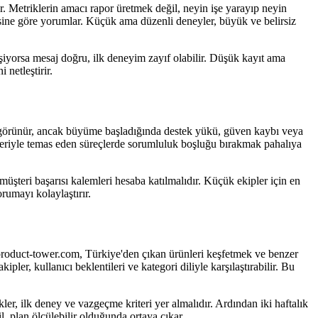
ir. Metriklerin amacı rapor üretmek değil, neyin işe yarayıp neyin
sine göre yorumlar. Küçük ama düzenli deneyler, büyük ve belirsiz
eşiyorsa mesaj doğru, ilk deneyim zayıf olabilir. Düşük kayıt ama
 netleştirir.
i görünür, ancak büyüme başladığında destek yükü, güven kaybı veya
müşteriyle temas eden süreçlerde sorumluluk boşluğu bırakmak pahalıya
müşteri başarısı kalemleri hesaba katılmalıdır. Küçük ekipler için en
rumayı kolaylaştırır.
 product-tower.com, Türkiye'den çıkan ürünleri keşfetmek ve benzer
ler, kullanıcı beklentileri ve kategori diliyle karşılaştırabilir. Bu
r, ilk deney ve vazgeçme kriteri yer almalıdır. Ardından iki haftalık
 plan ölçülebilir olduğunda ortaya çıkar.