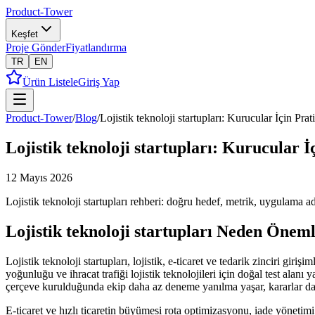
Product-Tower
Keşfet
Proje Gönder
Fiyatlandırma
TR
EN
Ürün Listele
Giriş Yap
Product-Tower
/
Blog
/
Lojistik teknoloji startupları: Kurucular İçin Pra
Lojistik teknoloji startupları: Kurucular 
12 Mayıs 2026
Lojistik teknoloji startupları rehberi: doğru hedef, metrik, uygulama ad
Lojistik teknoloji startupları Neden Öneml
Lojistik teknoloji startupları, lojistik, e-ticaret ve tedarik zinciri giri
yoğunluğu ve ihracat trafiği lojistik teknolojileri için doğal test ala
çerçeve kurulduğunda ekip daha az deneme yanılma yaşar, kararlar daha
E-ticaret ve hızlı ticaretin büyümesi rota optimizasyonu, iade yönetimi 