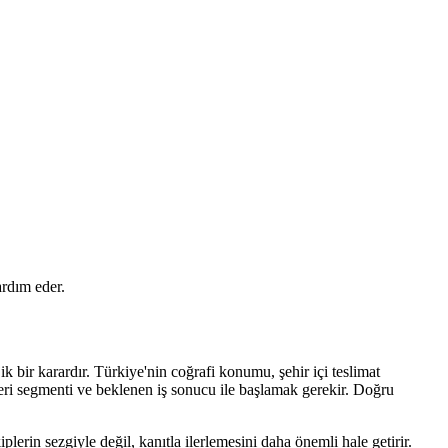
ardım eder.
tejik bir karardır. Türkiye'nin coğrafi konumu, şehir içi teslimat
şteri segmenti ve beklenen iş sonucu ile başlamak gerekir. Doğru
lerin sezgiyle değil, kanıtla ilerlemesini daha önemli hale getirir.