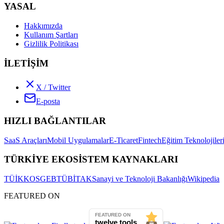
YASAL
Hakkımızda
Kullanım Şartları
Gizlilik Politikası
İLETİŞİM
X / Twitter
E-posta
HIZLI BAĞLANTILAR
SaaS Araçları
Mobil Uygulamalar
E-Ticaret
Fintech
Eğitim Teknolojiler
TÜRKİYE EKOSİSTEM KAYNAKLARI
TÜİK
KOSGEB
TÜBİTAK
Sanayi ve Teknoloji Bakanlığı
Wikipedia
FEATURED ON