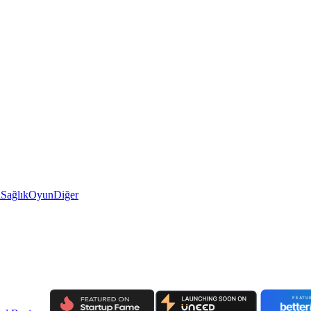
i
Sağlık
Oyun
Diğer