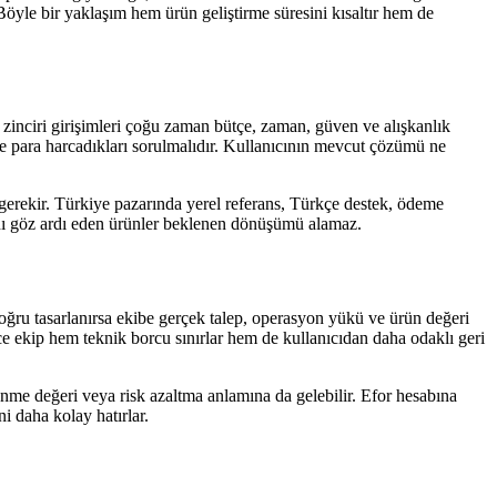
Böyle bir yaklaşım hem ürün geliştirme süresini kısaltır hem de
rik zinciri girişimleri çoğu zaman bütçe, zaman, güven ve alışkanlık
ye para harcadıkları sorulmalıdır. Kullanıcının mevcut çözümü ne
k gerekir. Türkiye pazarında yerel referans, Türkçe destek, ödeme
ışını göz ardı eden ürünler beklenen dönüşümü alamaz.
e doğru tasarlanırsa ekibe gerçek talep, operasyon yükü ve ürün değeri
ce ekip hem teknik borcu sınırlar hem de kullanıcıdan daha odaklı geri
renme değeri veya risk azaltma anlamına da gelebilir. Efor hesabına
i daha kolay hatırlar.