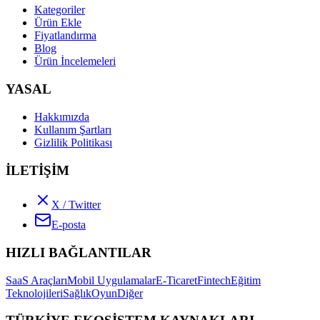
Kategoriler
Ürün Ekle
Fiyatlandırma
Blog
Ürün İncelemeleri
YASAL
Hakkımızda
Kullanım Şartları
Gizlilik Politikası
İLETİŞİM
X / Twitter
E-posta
HIZLI BAĞLANTILAR
SaaS Araçları
Mobil Uygulamalar
E-Ticaret
Fintech
Eğitim
Teknolojileri
Sağlık
Oyun
Diğer