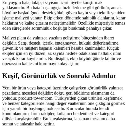
En yaygın hata, takipçi sayısını ticari niyetle karıştırmak
yaklaşımıdır. Bu hata başlangıçta hızlı ilerleme gibi görünür, ancak
büyüme başladığında destek yükü, güven kaybı veya teknik yeniden
işleme maliyeti yaratır. Ekip erken dönemde sahiplik alanlarını, karar
haklarını ve kalite çıtasını netleştirmelidir. Özellikle müşteriyle temas
eden süreçlerde sorumluluk boşluğu bırakmak pahalıya çıkar.
Maliyet planı da yalnızca yazılım geliştirme bütçesinden ibaret
değildir. Satış, destek, içerik, entegrasyon, hukuki değerlendirme,
güvenlik ve müşteri başarısı kalemleri hesaba katılmalıdır. Küçük
ekipler için en iyi düzen, az sayıda hedefe odaklanan haftalık ritim
ve açık karar kayıtlarıdır. Bu disiplin, ekip büyüdüğünde kültür ve
operasyon kalitesini korumayı kolaylaştırır.
Keşif, Görünürlük ve Sonraki Adımlar
Yeni bir ürün veya kategori üzerinde çalışırken görünürlük yalnızca
pazarlama meselesi değildir; doğru geri bildirime ulaşmanın da
yoludur. product-tower.com, Türkiye'den çıkan ürünleri keşfetmek
ve benzer kategorilerde hangi değer vaatlerinin öne çıktığını görmek
için yararlı bir başlangıç noktasıdır. Kurucular burada kendi
konumlandırmalarını rakipler, kullanıcı beklentileri ve kategori
diliyle karşılaştırabilir. Bu karşılaştırma, lansman mesajını daha
somut ve anlaşılır hale getirir.