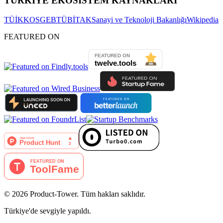
TÜRKİYE EKOSİSTEM KAYNAKLARI
TÜİK
KOSGEB
TÜBİTAK
Sanayi ve Teknoloji Bakanlığı
Wikipedia
FEATURED ON
©
2026
Product-Tower.
Tüm hakları saklıdır.
Türkiye'de sevgiyle yapıldı.