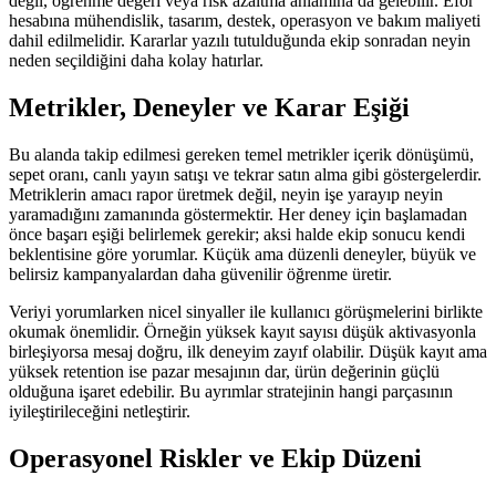
değil, öğrenme değeri veya risk azaltma anlamına da gelebilir. Efor
hesabına mühendislik, tasarım, destek, operasyon ve bakım maliyeti
dahil edilmelidir. Kararlar yazılı tutulduğunda ekip sonradan neyin
neden seçildiğini daha kolay hatırlar.
Metrikler, Deneyler ve Karar Eşiği
Bu alanda takip edilmesi gereken temel metrikler içerik dönüşümü,
sepet oranı, canlı yayın satışı ve tekrar satın alma gibi göstergelerdir.
Metriklerin amacı rapor üretmek değil, neyin işe yarayıp neyin
yaramadığını zamanında göstermektir. Her deney için başlamadan
önce başarı eşiği belirlemek gerekir; aksi halde ekip sonucu kendi
beklentisine göre yorumlar. Küçük ama düzenli deneyler, büyük ve
belirsiz kampanyalardan daha güvenilir öğrenme üretir.
Veriyi yorumlarken nicel sinyaller ile kullanıcı görüşmelerini birlikte
okumak önemlidir. Örneğin yüksek kayıt sayısı düşük aktivasyonla
birleşiyorsa mesaj doğru, ilk deneyim zayıf olabilir. Düşük kayıt ama
yüksek retention ise pazar mesajının dar, ürün değerinin güçlü
olduğuna işaret edebilir. Bu ayrımlar stratejinin hangi parçasının
iyileştirileceğini netleştirir.
Operasyonel Riskler ve Ekip Düzeni