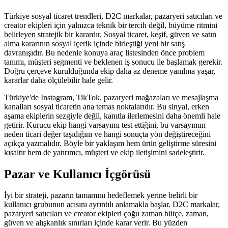
Türkiye sosyal ticaret trendleri, D2C markalar, pazaryeri satıcıları ve
creator ekipleri için yalnızca teknik bir tercih değil, büyüme ritmini
belirleyen stratejik bir karardır. Sosyal ticaret, keşif, güven ve satın
alma kararının sosyal içerik içinde birleştiği yeni bir satış
davranışıdır. Bu nedenle konuya araç listesinden önce problem
tanımı, müşteri segmenti ve beklenen iş sonucu ile başlamak gerekir.
Doğru çerçeve kurulduğunda ekip daha az deneme yanılma yaşar,
kararlar daha ölçülebilir hale gelir.
Türkiye'de Instagram, TikTok, pazaryeri mağazaları ve mesajlaşma
kanalları sosyal ticaretin ana temas noktalarıdır. Bu sinyal, erken
aşama ekiplerin sezgiyle değil, kanıtla ilerlemesini daha önemli hale
getirir. Kurucu ekip hangi varsayımı test ettiğini, bu varsayımın
neden ticari değer taşıdığını ve hangi sonuçta yön değiştireceğini
açıkça yazmalıdır. Böyle bir yaklaşım hem ürün geliştirme süresini
kısaltır hem de yatırımcı, müşteri ve ekip iletişimini sadeleştirir.
Pazar ve Kullanıcı İçgörüsü
İyi bir strateji, pazarın tamamını hedeflemek yerine belirli bir
kullanıcı grubunun acısını ayrıntılı anlamakla başlar. D2C markalar,
pazaryeri satıcıları ve creator ekipleri çoğu zaman bütçe, zaman,
güven ve alışkanlık sınırları içinde karar verir. Bu yüzden