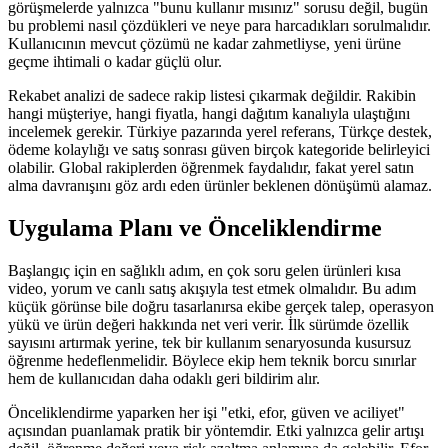
görüşmelerde yalnızca "bunu kullanır mısınız" sorusu değil, bugün
bu problemi nasıl çözdükleri ve neye para harcadıkları sorulmalıdır.
Kullanıcının mevcut çözümü ne kadar zahmetliyse, yeni ürüne
geçme ihtimali o kadar güçlü olur.
Rekabet analizi de sadece rakip listesi çıkarmak değildir. Rakibin
hangi müşteriye, hangi fiyatla, hangi dağıtım kanalıyla ulaştığını
incelemek gerekir. Türkiye pazarında yerel referans, Türkçe destek,
ödeme kolaylığı ve satış sonrası güven birçok kategoride belirleyici
olabilir. Global rakiplerden öğrenmek faydalıdır, fakat yerel satın
alma davranışını göz ardı eden ürünler beklenen dönüşümü alamaz.
Uygulama Planı ve Önceliklendirme
Başlangıç için en sağlıklı adım, en çok soru gelen ürünleri kısa
video, yorum ve canlı satış akışıyla test etmek olmalıdır. Bu adım
küçük görünse bile doğru tasarlanırsa ekibe gerçek talep, operasyon
yükü ve ürün değeri hakkında net veri verir. İlk sürümde özellik
sayısını artırmak yerine, tek bir kullanım senaryosunda kusursuz
öğrenme hedeflenmelidir. Böylece ekip hem teknik borcu sınırlar
hem de kullanıcıdan daha odaklı geri bildirim alır.
Önceliklendirme yaparken her işi "etki, efor, güven ve aciliyet"
açısından puanlamak pratik bir yöntemdir. Etki yalnızca gelir artışı