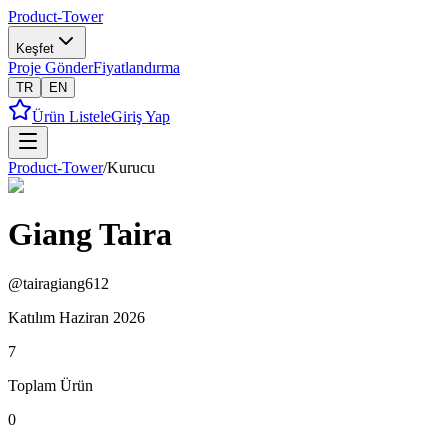
Product-Tower
Keşfet
Proje Gönder
Fiyatlandırma
TR
EN
Ürün Listele
Giriş Yap
Product-Tower
/
Kurucu
Giang Taira
@
tairagiang612
Katılım
Haziran 2026
7
Toplam Ürün
0