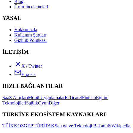
Blog
Ürün İncelemeleri
YASAL
Hakkımızda
Kullanım Şartları
Gizlilik Politikası
İLETİŞİM
X / Twitter
E-posta
HIZLI BAĞLANTILAR
SaaS Araçları
Mobil Uygulamalar
E-Ticaret
Fintech
Eğitim
Teknolojileri
Sağlık
Oyun
Diğer
TÜRKİYE EKOSİSTEM KAYNAKLARI
TÜİK
KOSGEB
TÜBİTAK
Sanayi ve Teknoloji Bakanlığı
Wikipedia