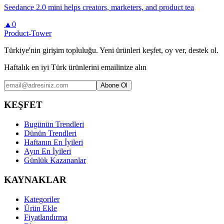
Seedance 2.0 mini helps creators, marketers, and product tea
▲
0
Product-Tower
Türkiye'nin girişim topluluğu. Yeni ürünleri keşfet, oy ver, destek ol.
Haftalık en iyi Türk ürünlerini emailinize alın
Abone Ol
KEŞFET
Bugünün Trendleri
Dünün Trendleri
Haftanın En İyileri
Ayın En İyileri
Günlük Kazananlar
KAYNAKLAR
Kategoriler
Ürün Ekle
Fiyatlandırma