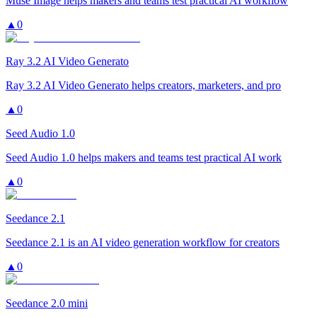
Muse Image helps makers and teams test practical AI workflow
▲
0
Ray 3.2 AI Video Generato
Ray 3.2 AI Video Generato helps creators, marketers, and pro
▲
0
Seed Audio 1.0
Seed Audio 1.0 helps makers and teams test practical AI work
▲
0
Seedance 2.1
Seedance 2.1 is an AI video generation workflow for creators
▲
0
Seedance 2.0 mini