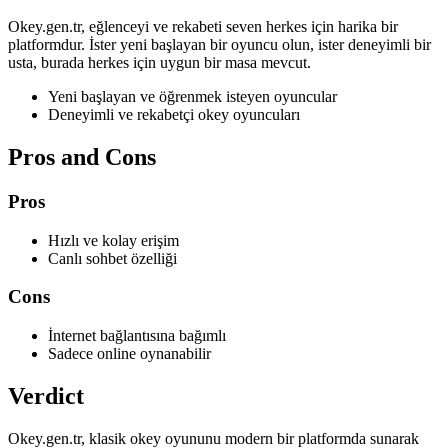
Okey.gen.tr, eğlenceyi ve rekabeti seven herkes için harika bir
platformdur. İster yeni başlayan bir oyuncu olun, ister deneyimli bir
usta, burada herkes için uygun bir masa mevcut.
Yeni başlayan ve öğrenmek isteyen oyuncular
Deneyimli ve rekabetçi okey oyuncuları
Pros and Cons
Pros
Hızlı ve kolay erişim
Canlı sohbet özelliği
Cons
İnternet bağlantısına bağımlı
Sadece online oynanabilir
Verdict
Okey.gen.tr, klasik okey oyununu modern bir platformda sunarak