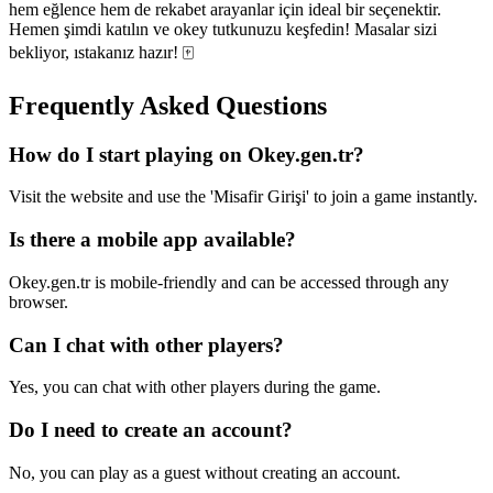
hem eğlence hem de rekabet arayanlar için ideal bir seçenektir.
Hemen şimdi katılın ve okey tutkunuzu keşfedin! Masalar sizi
bekliyor, ıstakanız hazır! 🀄
Frequently Asked Questions
How do I start playing on Okey.gen.tr?
Visit the website and use the 'Misafir Girişi' to join a game instantly.
Is there a mobile app available?
Okey.gen.tr is mobile-friendly and can be accessed through any
browser.
Can I chat with other players?
Yes, you can chat with other players during the game.
Do I need to create an account?
No, you can play as a guest without creating an account.